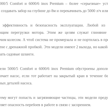
00/5 Comfort и 6000/6 inox Premium – более «серьезные» ус
 создавать забор на глубине до 8м и перекачивать до 5000 л/ч или
 эффективность и безопасность эксплуатации. Любой из п
ющим перегрузки мотора. Этим же целям служат глиняние
им колесом. А чтоб система не промерзала и не портилась в пр
тие с дренажной пробкой. Эти модели имеют 2 выхода, но какой-
ать садовые шланги.
ели 5000/5 Comfort и 6000/6 inox Premium обустроены допол
ючает насос, если тот работает на закрытый кран в течение б
ых деталей насоса.
тему могут попасть и загрязняющие частицы, эти модели пре
яет опасность перебоев в работе в связи с засорением.